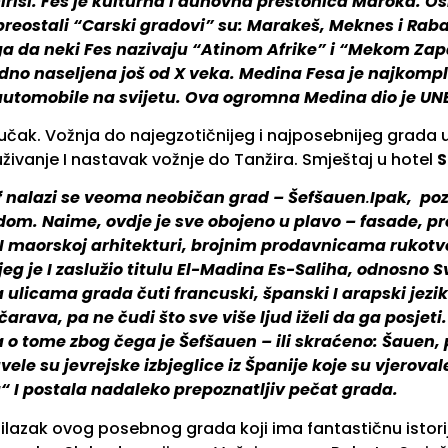
irisi. Fes je kulturna I duhovna prestonica Maroka. Osno
eostali “Carski gradovi” su: Marakeš, Meknes i Rabat)
oga da neki Fes nazivaju “Atinom Afrike” i “Mekom Za
idno naseljena još od X veka. Medina Fesa je najkomple
 automobile na svijetu. Ova ogromna Medina dio je U
učak. Vožnja do najegzotičnijeg i najposebnijeg grada 
živanje I nastavak vožnje do Tanžira. Smještaj u hotel
S
f nalazi se veoma neobičan grad – Šefšauen
.
Ipak, poz
m. Naime, ovdje je sve obojeno u plavo – fasade, prozo
j I maorskoj arhitekturi, brojnim prodavnicama rukot
ojeg je I zaslužio titulu El-Madina Es-Saliha, odnosno 
na ulicama grada čuti francuski, španski I arapski jez
čarava, pa ne čudi što sve više ljud iželi da ga posjeti
a o tome zbog čega je Šefšauen – ili skraćeno: Šauen, 
ele su jevrejske izbjeglice iz Španije
koje su vjeroval
a“ I postala nadaleko prepoznatljiv pečat grada.
lazak ovog posebnog grada koji ima fantastičnu istoriju