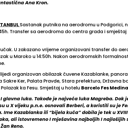
antastična Ana Kron.
ISTANBUL
Sastanak putnika na aerodromu u Podgorici, na 
:45h. Transfer sa aerodroma do centra grada i smještaj 
učak. U zakazano vrijeme organizovani transfer do aero
lazak u Maroko u 14:50h. Nakon aerodromskih formalnost
me.
Slijedi organizovan obilazak čuvene Kazablanke, pano
Sakre Ker, Palata Pravde, Stara prefektura, Državna ba
. Polazak ka Fesu. Smještaj u hotelu
Barcelo Fes Medina
 glavna luka. Takođe je najveća luka Magreba. Dok je
 X vijeku p.n.e. osnovali Berberi, a koristili su je F
 Ime Kazablanka ili “bijela kuća” dobila je tek u XVI
oka, ali istovremeno I mješavina najboljih I najlošijih 
 Žan Reno.