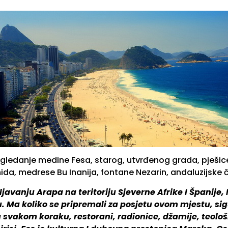
ledanje medine Fesa, starog, utvrđenog grada, pješice. 
nida, medrese Bu Inanija, fontane Nezarin, andaluzijske 
avanju Arapa na teritoriju Sjeverne Afrike I Španije, 
. Ma koliko se pripremali za posjetu ovom mjestu, sig
 svakom koraku, restorani, radionice, džamije, teološk