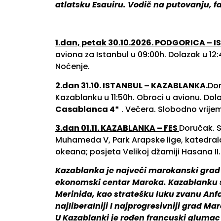
atlatsku Esauiru. Vodič na putovanju, f
1.dan, petak 30.10.2026. PODGORICA – 
aviona za Istanbul u 09:00h. Dolazak u 12
Noćenje.
2.dan 31.10. ISTANBUL – KAZABLANKA
.
Dor
Kazablanku u 11:50h. Obroci u avionu. Do
Casablanca 4*
. Večera. Slobodno vrije
3.dan 01.11. KAZABLANKA – FES
Doručak. 
Muhameda V, Park Arapske lige, katedrala 
okeana; posjeta Velikoj džamiji Hasana II
Kazablanka je najveći marokanski grad I
ekonomski centar Maroka. Kazablanku su u
Merinida, kao stratešku luku zvanu Anfa.
najliberalniji I najprogresivniji grad Mar
U Kazablanki je rođen francuski glumac