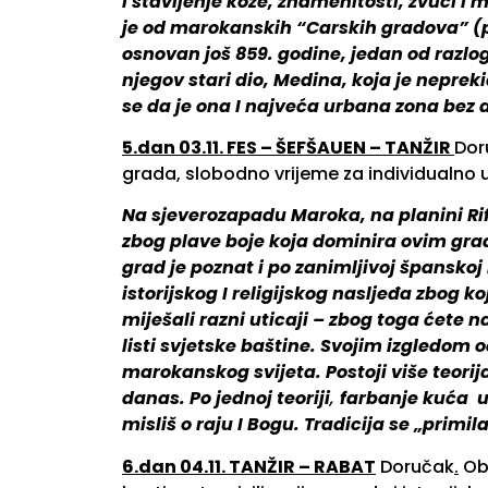
I štavljenje kože, znamenitosti, zvuci I m
je od marokanskih “Carskih gradova” (pr
osnovan još 859. godine, jedan od razl
njegov stari dio, Medina, koja je neprek
se da je ona I najveća urbana zona bez
5.dan 03.11. FES – ŠEFŠAUEN – TANŽIR
Dor
grada, slobodno vrijeme za individualno u
N
a sjeverozapadu Maroka, na planini Ri
zbog plave boje koja dominira ovim grado
grad je poznat i po zanimljivoj špansko
istorijskog I religijskog nasljeđa zbog k
miješali razni uticaji – zbog toga ćete 
listi svjetske baštine. Svojim izgledom o
marokanskog svijeta. Postoji više teorij
danas. Po jednoj teoriji
,
farbanje kuća uv
misliš o raju I Bogu.
Tradicija se „primil
6.dan 04.11. TANŽIR – RABA
T
Doručak
.
Obi