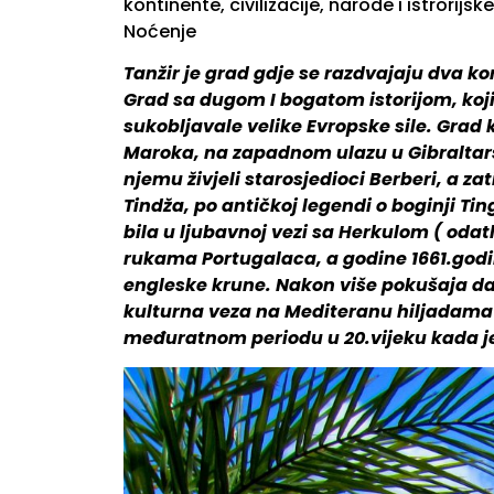
kontinente, civilizacije, narode i istrori
Noćenje
Tanžir je grad gdje se razdvajaju dva kon
Grad sa dugom I bogatom istorijom, koji 
sukobljavale velike Evropske sile. Grad 
Maroka, na zapadnom ulazu u Gibraltarski
njemu živjeli starosjedioci Berberi, a za
Tindža, po antičkoj legendi o boginji Ti
bila u ljubavnoj vezi sa Herkulom ( odat
rukama Portugalaca, a godine 1661.godin
engleske krune. Nakon više pokušaja da p
kulturna veza na Mediteranu hiljadama go
međuratnom periodu u 20.vijeku kada je 