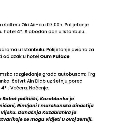
šalteru Oki Air-a u 07:00h. Polijetanje
u hotel 4*. Slobodan dan u Istanbulu.
droma u Istanbulu. Polijetanje aviona za
i odlazak u hotel
Oum Palace
ramsko razgledanje grada autobusom: Trg
nka; četvrt Ain Diab uz šetnju pored
 4*
. Večera. Noćenje.
 Rabat politički, Kazablanka je
eničani, Rimljani I marokanska dinastija
II vijeku. Današnja Kazablanka je
stvarikoje se mogu vidjeti u ovoj zemlji.