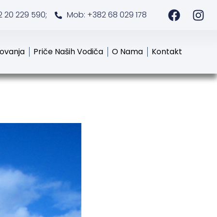
2 20 229 590;
Mob: +382 68 029 178
tovanja
Priče Naših Vodiča
O Nama
Kontakt