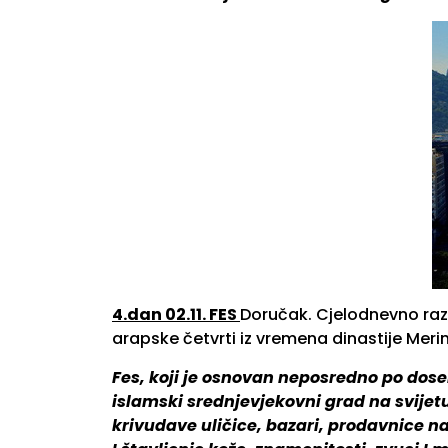
4.dan 02.11. FES
Doručak. Cjelodnevno razg
arapske četvrti iz vremena dinastije Meri
Fes, koji je osnovan neposredno po doselj
islamski srednjevjekovni grad na svijetu
krivudave uličice, bazari, prodavnice na