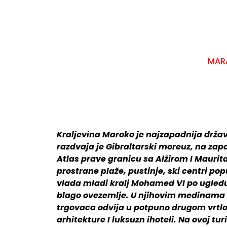
MAR
Kraljevina Maroko je najzapadnija drža
razdvaja je Gibraltarski moreuz, na zapa
Atlas prave granicu sa Alžirom I Maurit
prostrane plaže, pustinje, ski centri popu
vlada mladi kralj Mohamed VI po ugledu
blago ovezemlje. U njihovim medinama se 
trgovaca odvija u potpuno drugom vrtlo
arhitekture I luksuzn ihoteli. Na ovoj tu