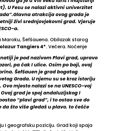
vao ga je u VIII veku Idris I inajstariji
. U Fesu se nalazi aktivni univerzitet
pada”.Glavna atrakcija ovog grada je
tniji živi srednjovjekovni grad. Vjeruje
NESCO-a.
u Maroku, Šefšauena. Obilazak starog
olazur Tangiers 4*
. Večera. Noćenje
natiji je pod nazivom Plavi grad, upravo
ri, pa čak I ulice. Osim po boji, ovaj
vorina. Šefšauen je grad bogatog
Svetog Grada. U njemu su se kroz istoriju
ik. Ovo mjesto nalazi se na UNESCO-voj
. Ovaj grad je spoj andaluzijskog I
postao “plavi grad”, i to ostao sve do
e da što više gledaš u plavo
,
to češće
 I geografsku poziciju. Grad koji spaja