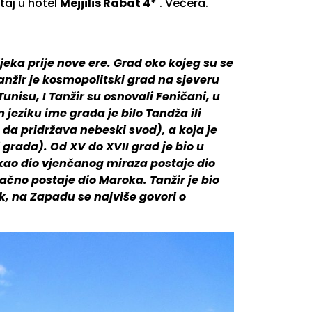
taj u hotel
Mejjilis Rabat 4*
. Večera.
jeka prije nove ere. Grad oko kojeg su se
anžir je kosmopolitski grad na sjeveru
unisu, I Tanžir su osnovali Feničani, u
 jeziku ime grada je bilo Tandža ili
 da pridržava nebeski svod), a koja je
 grada). Od XV do XVII grad je bio u
 kao dio vjenčanog miraza postaje dio
ačno postaje dio Maroka. Tanžir je bio
ak, na Zapadu se najviše govori o