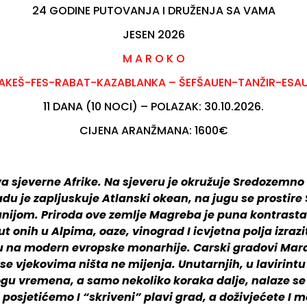
24 GODINE PUTOVANJA I DRUŽENJA SA VAMA
JESEN 2026
M A R O K O
AKEŠ-FES-RABAT-KAZABLANKA – ŠEFŠAUEN-TANŽIR-ESAU
11 DANA (10 NOCI) – POLAZAK: 30.10.2026.
CIJENA ARANŽMANA: 1600€
va sjeverne Afrike. Na sjeveru je okružuje Sredozemn
du je zapljuskuje Atlanski okean, na jugu se prostire
anijom. Priroda ove zemlje Magreba je puna kontrasta:
t onih u Alpima, oaze, vinograd I icvjetna polja izrazit
 na modern evropske monarhije. Carski gradovi Marak
vjekovima ništa ne mijenja. Unutarnjih, u lavirintu u
gu vremena, a samo nekoliko koraka dalje, nalaze se
ri posjetićemo I “skriveni” plavi grad, a doživjećete I 