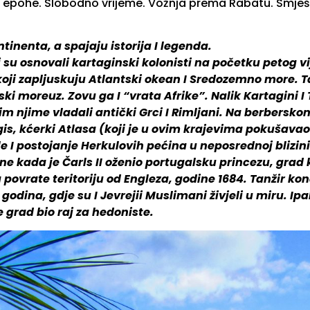
jske epohe. Slobodno vrijeme. Vožnja prema Rabatu. Smješ
tinenta, a spajaju istorija I legenda.
su osnovali kartaginski kolonisti na početku petog vi
koji zapljuskuju Atlantski okean I Sredozemno more. T
 moreuz. Zovu ga I “vrata Afrike”. Nalik Kartagini I T
tim njime vladali antički Grci I Rimljani. Na berberskom
ngis, kćerki Atlasa (koji je u ovim krajevima pokušavao
le I postojanje Herkulovih pećina u neposrednoj blizini
e kada je Čarls II oženio portugalsku princezu, grad
ovrate teritoriju od Engleza, godine 1684. Tanžir kon
dina, gdje su I Jevrejii Muslimani živjeli u miru. Ip
grad bio raj za hedoniste.