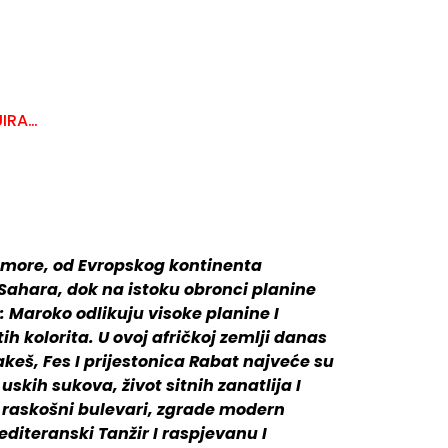
IRA…
o more, od Evropskog kontinenta
 Sahara, dok na istoku obronci planine
 Maroko odlikuju visoke planine I
ih kolorita. U ovoj afričkoj zemlji danas
eš, Fes I prijestonica Rabat najveće su
skih sukova, život sitnih zanatlija I
 raskošni bulevari, zgrade modern
mediteranski Tanžir I raspjevanu I