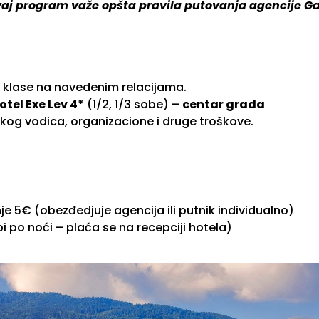
vaj program važe opšta pravila putovanja agencije Gal
 klase na navedenim relacijama.
otel Exe Lev 4*
(1/2, 1/3 sobe) –
centar grada
kog vodica, organizacione i druge troškove.
5€ (obezđedjuje agencija ili putnik individualno)
 po noći – plaća se na recepciji hotela)