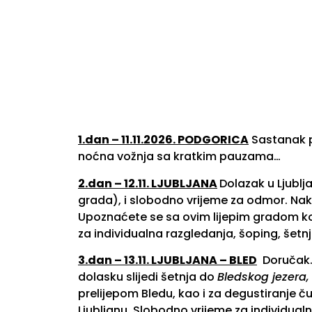
1.dan – 11.11.2026. PODGORICA
Sastanak p
noćna vožnja sa kratkim pauzama…
2.dan – 12.11. LJUBLJANA
Dolazak u Ljubl
grada), i slobodno vrijeme za odmor. Na
Upoznaćete se sa ovim lijepim gradom koj
za individualna razgledanja, šoping, šetnj
3.dan – 13.11. LJUBLJANA – BLED
Doručak. 
dolasku slijedi šetnja do
Bledskog jezera
,
prelijepom Bledu, kao i za degustiranje ču
Ljubljanu. Slobodno vrijeme za individual