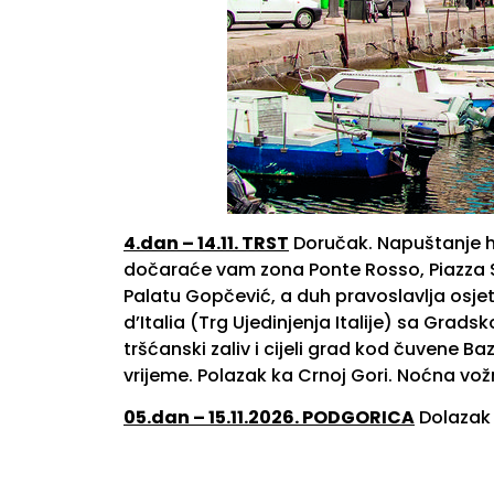
4.dan – 14.11. TRST
Doručak. Napuštanje ho
dočaraće vam zona Ponte Rosso, Piazza San
Palatu Gopčević, a duh pravoslavlja osjet
d’Italia (Trg Ujedinjenja Italije) sa Gr
tršćanski zaliv i cijeli grad kod čuvene 
vrijeme. Polazak ka Crnoj Gori. Noćna v
05.dan – 15.11.2026.
PODGORICA
Dolazak 