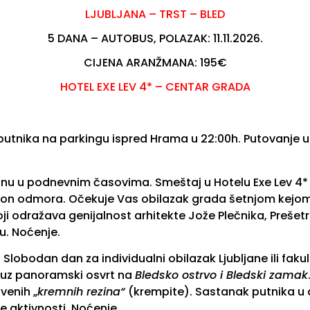
LJUBLJANA – TRST – BLED
5 DANA – AUTOBUS, POLAZAK: 11.11.2026.
CIJENA ARANŽMANA: 195€
HOTEL EXE LEV 4* – CENTAR GRADA
utnika na parkingu ispred Hrama u 22:00h. Putovanje 
janu u podnevnim časovima. Smeštaj u Hotelu Exe Lev 4*
kon odmora. Očekuje Vas obilazak grada šetnjom kejom 
i odražava genijalnost arhitekte Jože Plečnika, Prešet
u. Noćenje.
Slobodan dan za individualni obilazak Ljubljane ili fak
uz panoramski osvrt na
Bledsko ostrvo i Bledski zamak
venih „
kremnih rezina“
(krempite). Sastanak putnika u 
ne aktivnosti. Noćenje.