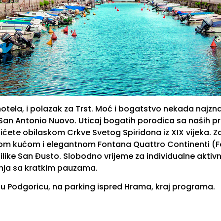
tela, i polazak za Trst. Moć i bogatstvo nekada najzna
 Antonio Nuovo. Uticaj bogatih porodica sa naših prost
ićete obilaskom Crkve Svetog Spiridona iz XIX vijeka. Z
adskom kućom i elegantnom Fontana Quattro Continenti (F
Bazilike San Đusto. Slobodno vrijeme za individualne akt
ožnja sa kratkim pauzama.
u Podgoricu, na parking ispred Hrama, kraj programa.