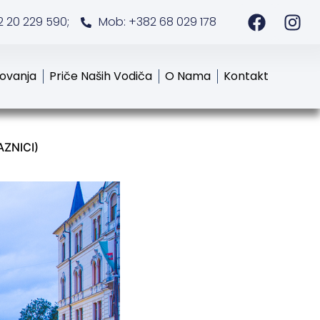
2 20 229 590;
Mob: +382 68 029 178
tovanja
Priče Naših Vodiča
O Nama
Kontakt
AZNICI)