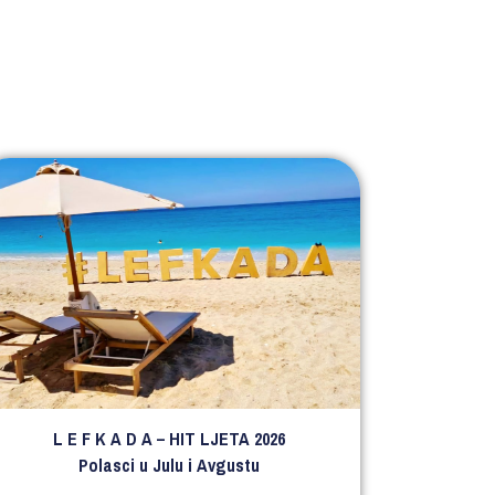
L E F K A D A – HIT LJETA 2026
Polasci u Julu i Avgustu