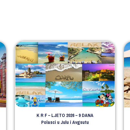
K R F – LJETO 2026 – 9 DANA
Polasci u Julu i Avgsutu