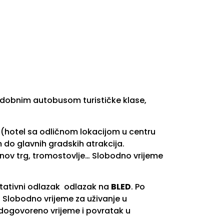
udobnim autobusom turističke klase,
 (hotel sa odličnom lokacijom u centru
do glavnih gradskih atrakcija.
rnov trg, tromostovlje… Slobodno vrijeme
ultativni odlazak odlazak na
BLED
. Po
. Slobodno vrijeme za uživanje u
dogovoreno vrijeme i povratak u