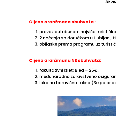
Uz o
Cijena aranžmana obuhvata :
prevoz autobusom najviše turističke
2 noćenja sa doručkom u Ljubljani,
H
obilaske prema programu uz turistič
Cijena aranžmana NE obuhvata:
fakultativni izlet: Bled – 25€,
međunarodno zdravstveno osiguranje 
lokalna boravišna taksa (3e po osobi