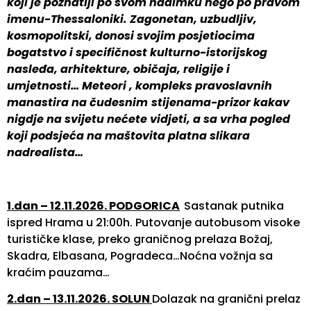
koji je poznatiji po svom nadimku nego po pravom
imenu-Thessaloniki. Zagonetan, uzbudljiv,
kosmopolitski, donosi svojim posjetiocima
bogatstvo i specifičnost kulturno-istorijskog
nasleđa, arhitekture, običaja, religije i
umjetnosti… Meteori , kompleks pravoslavnih
manastira na čudesnim
stijenama-prizor kakav
nigdje na svijetu nećete vidjeti, a sa vrha pogled
koji podsjeća na maštovita platna slikara
nadrealista…
1.dan – 12.11.2026. PODGORICA
Sastanak putnika
ispred Hrama u 21:00h. Putovanje autobusom visoke
turističke klase, preko graničnog prelaza Božaj,
Skadra, Elbasana, Pogradeca…Noćna vožnja sa
kraćim pauzama…
2.dan – 13.11.2026. SOLUN
Dolazak na granični prelaz