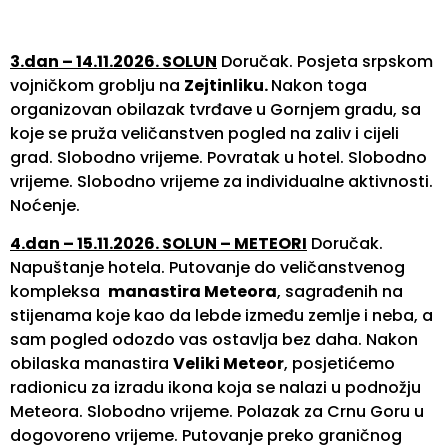
3.dan – 14.11.2026. SOLUN
Doručak. Posjeta srpskom
vojničkom groblju na
Zejtinliku.
Nakon toga
organizovan obilazak tvrđave u Gornjem gradu, sa
koje se pruža veličanstven pogled na zaliv i cijeli
grad. Slobodno vrijeme. Povratak u hotel. Slobodno
vrijeme. Slobodno vrijeme za individualne aktivnosti.
Noćenje.
4.dan – 15.11.2026. SOLUN – METEORI
Doručak.
Napuštanje hotela. Putovanje do veličanstvenog
kompleksa
manastira Meteora
, sagrađenih na
stijenama koje kao da lebde između zemlje i neba, a
sam pogled odozdo vas ostavlja bez daha. Nakon
obilaska manastira
Veliki Meteor
, posjetićemo
radionicu za izradu ikona koja se nalazi u podnožju
Meteora. Slobodno vrijeme. Polazak za Crnu Goru u
dogovoreno vrijeme. Putovanje preko graničnog