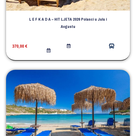
L E F K A D A – HIT LJETA 2026 Polasci u Julu i
Avgustu
370,00
€