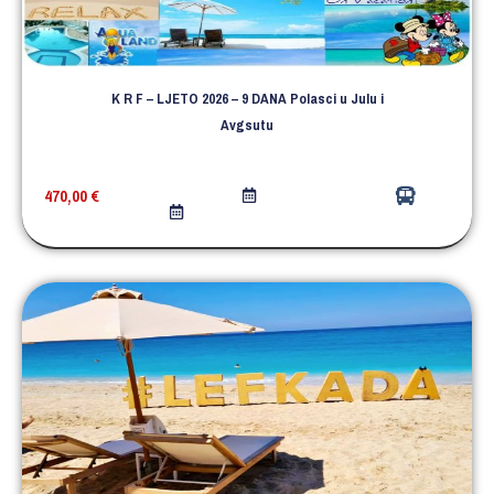
K R F – LJETO 2026 – 9 DANA Polasci u Julu i
Avgsutu
470,00
€