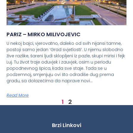
PARIZ – MIRKO MILIVOJEVIC
U nekoj bajci, vjerovatno, daleko od svih nijansi tamne,
postoji samo jedan ‘Grad svjetlosti’. U njemu slobodno
žive razlike, šareni ljudi sklopljeni iz pazle, skupi mirisi i fejk
Luj. Tu život traje oduvjek i zauvjek, osim u periodu
popodnevnog špica, kada sve staje. Tada se u
podzemnoj, smjenjuju ovi što odradiše dug prema
gradu, sa dolazećima da naprave novi…
Read More
1
2
Brzi Linkovi